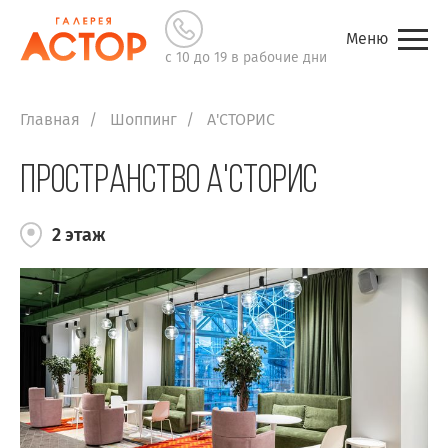
Меню
с 10 до 19 в рабочие дни
Главная
Шоппинг
А'СТОРИС
Пространство А'СТОРИС
2 этаж