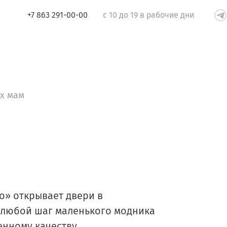
+7 863 291-00-00
с 10 до 19 в рабочие дни
их мам
о» открывает двери в
 любой шаг маленького модника
енному качеству.