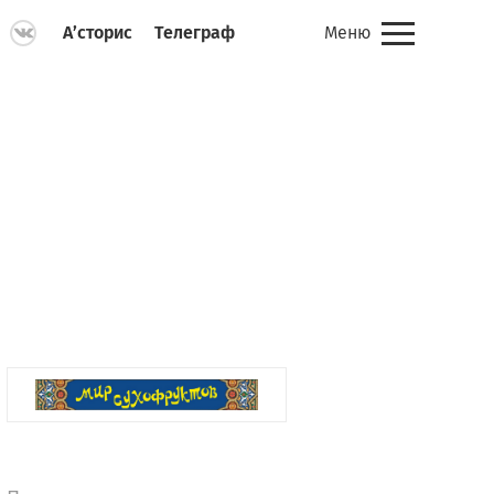
А’сторис
Телеграф
Меню